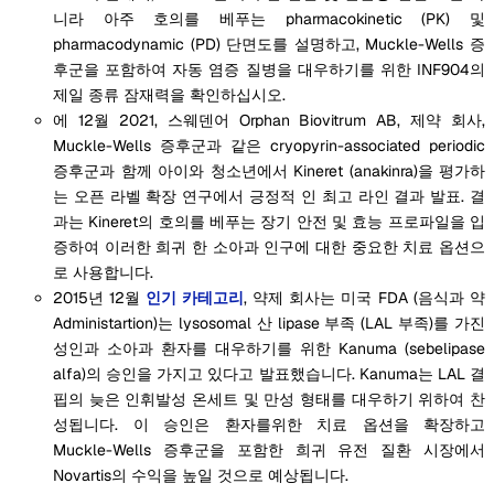
니라 아주 호의를 베푸는 pharmacokinetic (PK) 및
pharmacodynamic (PD) 단면도를 설명하고, Muckle-Wells 증
후군을 포함하여 자동 염증 질병을 대우하기를 위한 INF904의
제일 종류 잠재력을 확인하십시오.
에 12월 2021, 스웨덴어 Orphan Biovitrum AB, 제약 회사,
Muckle-Wells 증후군과 같은 cryopyrin-associated periodic
증후군과 함께 아이와 청소년에서 Kineret (anakinra)을 평가하
는 오픈 라벨 확장 연구에서 긍정적 인 최고 라인 결과 발표. 결
과는 Kineret의 호의를 베푸는 장기 안전 및 효능 프로파일을 입
증하여 이러한 희귀 한 소아과 인구에 대한 중요한 치료 옵션으
로 사용합니다.
2015년 12월
인기 카테고리
, 약제 회사는 미국 FDA (음식과 약
Administartion)는 lysosomal 산 lipase 부족 (LAL 부족)를 가진
성인과 소아과 환자를 대우하기를 위한 Kanuma (sebelipase
alfa)의 승인을 가지고 있다고 발표했습니다. Kanuma는 LAL 결
핍의 늦은 인휘발성 온세트 및 만성 형태를 대우하기 위하여 찬
성됩니다. 이 승인은 환자를위한 치료 옵션을 확장하고
Muckle-Wells 증후군을 포함한 희귀 유전 질환 시장에서
Novartis의 수익을 높일 것으로 예상됩니다.