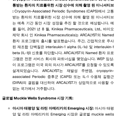
통받는 환자의 치료를위한 시장 선수에 의해 촬영 된 이니셔티브
:
Cryopyrin-Associated Periodic Syndromes (CAPS)에서 고통
받는 환자의 치료를위한 시장 선수에 의해 촬영 된 이니셔티브
는 예측 기간 동안 시장 성장을 추진 할 것으로 예상됩니다. 예
를 들어, 2021 년 8 월, Kiniksa Pharmaceuticals, Ltd., 바이오
제약 회사 인 Kiniksa Pharmaceuticals는 ARCALYST의 Named
환자 프로그램의 출시를 발표했습니다. 주간, 간접적으로 주사
된 재조합 단백질은 interleukin-1 alpha (IL-1α) 및 interleukin-1
beta (IL-1β) 신호를 차단합니다. ARCALYST의 Named 환자 프로
그램은 전문 서비스 회사와 파트너십을 맺었습니다. WEP 임상.
이 프로그램은 미국 외의 의사가 ARCALYST를 요청할 수 있도록
설계되었습니다. ARCALYST는 재발성 주변염, cryopyrin-
associated Periodic 증후군 (CAPS) 또는 IL-1 수용체 길항근
(DIRA)의 결핍을 대신하여 ARCALYST가 상업적으로 사용할 수
없는 국가에서 거주합니다.
글로벌 Muckle Wells Syndrome 시장 기회:
아시아 태평양 및 라틴 아메리카의 Emerging 시장:
아시아 태평
양 및 라틴 아메리카의 Emerging 시장은 글로벌 muckle wells