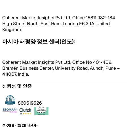
Coherent Market Insights Pvt Ltd, Office 15811, 182-184
High Street North, East Ham, London E6 2JA, United
Kingdom.
아시아 태평양 정보 센터(인도):
Coherent Market Insights Pvt Ltd, Office No 401-402,
Bremen Business Center, University Road, Aundh, Pune –
411007, India.
신뢰성 및 인증
860519526
안전한 결제 방법: