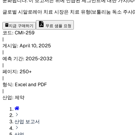
분화됩니다. 이 보고서는 위에 언급된 세그먼트에 대한 가치(10
글로벌 시알로레아 치료 시장은 치료 유형(보툴리눔 독소 주사(Xeomi
지금 구매하기
무료 샘플 요청
코드
:
CMI-
259
|
게시일
:
April 10, 2025
|
예측 기간
:
2025-2032
|
페이지
:
250+
|
형식
:
Excel and PDF
|
산업
:
제약
산업 보고서
산업