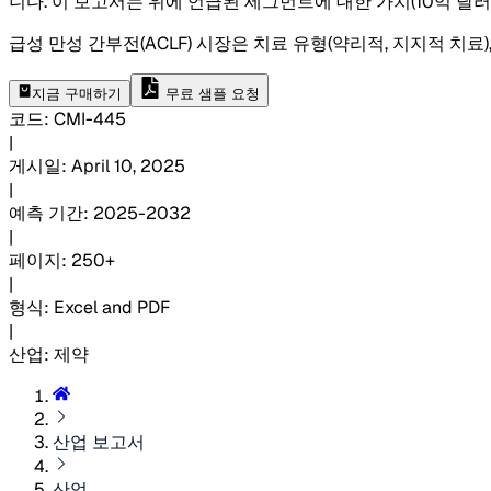
니다. 이 보고서는 위에 언급된 세그먼트에 대한 가치(10억 달러
급성 만성 간부전(ACLF) 시장은 치료 유형(약리적, 지지적 치료),
지금 구매하기
무료 샘플 요청
코드
:
CMI-
445
|
게시일
:
April 10, 2025
|
예측 기간
:
2025-2032
|
페이지
:
250+
|
형식
:
Excel and PDF
|
산업
:
제약
산업 보고서
산업