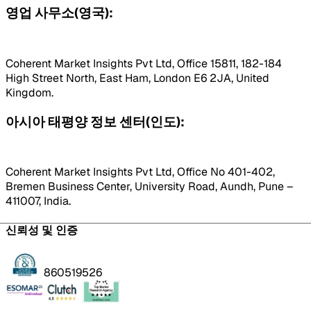
영업 사무소(영국):
Coherent Market Insights Pvt Ltd, Office 15811, 182-184
High Street North, East Ham, London E6 2JA, United
Kingdom.
아시아 태평양 정보 센터(인도):
Coherent Market Insights Pvt Ltd, Office No 401-402,
Bremen Business Center, University Road, Aundh, Pune –
411007, India.
신뢰성 및 인증
860519526