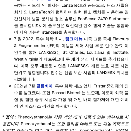
공하는 선도적 인 회사는 LanzaTech와 공동으로, 탄소 재활용
회사 인 LanzaTech와 협력하여 원형 탄소 캡처를 사용하는 일
간신하게 생물 분해성 청소 솔루션 EcoSense 2470 Surfactant
를 출시합니다. 이 솔루션은 혁신적인 탄소 캡처 기술을 통합하
여 지속 가능한 standers를 충족합니다.
7 월 2022, 특수 화학 회사,
링크 메뉴
미국 그룹 국제 Flavours
& Fragrances Inc.(IFF)의 미생물 제어 사업 부문 인수 완료 이
인수를 통해 LANXESS는 St. Charles, Louisiana 및 Institute,
West Virginia의 네트워크에 두 개의 생산 사이트를 추가했습니
다. 미국 모두 새로운 사업은 LANXESS의 재료 보호 제품 사업
단위로 통합됩니다. 인수는 산업 보존 사업의 LANXESS 위치를
강화합니다.
2021년 7월
콜롬비아
, 특수 화학 제조 업체, Tristar 중간체의 인
수를 발표했다. 또한 Rossari Biotech는 보존제, 아로마 화학 물
질 및 첨단 증류 시설과 가정 및 개인 배려 첨가제에 대한 예비
적 인 비즈니스 경간을 차지합니다.
* 정의
::
Phenoxyethanol는 각종 개인 배려 제품에 있는 방부제로 사
용됩니다. Phenoxyethanol는 또한 글리콜 에테르 또는 페놀 에테르로
알려져 있습니다. 향수, 향수, 클렌저, 비누, phenoxyethanol는 안정제,