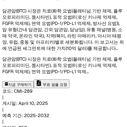
담관암(BTC) 시장은 치료(화학 요법(플래티넘 기반 제제, 플루
오로피리미딘, 젬시타빈), 표적 요법(티로신 키나제 억제제,
FGFR 억제제), 면역 요법(PD-1/PD-L1 억제제, 방사선 요법)),
암 유형(간내 담관암, 간외 담관암, 담낭암), 유통 채널(병원, 소
매 약국, 온라인 약국), 지역(북미, 라틴 아메리카, 아시아 태평
양, 유럽, 중동 및 아프리카)별로 세분화됩니다. 이 보고서는 위
에 언급된 세그먼트에 대한 가치(10억 달러)를 제공합니다.
.
담관암(BTC) 시장은 치료(화학 요법(플래티넘 기반 제제, 플루
오로피리미딘, 젬시타빈), 표적 요법(티로신 키나제 억제제,
FGFR 억제제), 면역 요법(PD-1/PD-L1 억제
...
지금 구매하기
무료 샘플 요청
코드
:
CMI-
289
|
게시일
:
April 10, 2025
|
예측 기간
:
2025-2032
|