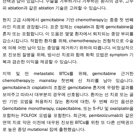
선택권 남아 있습니다. 수술을 거부하거나 거부하는 환자의 경우, 고주
파 ablation과 같은 ablation 기술은 고려할 수 있습니다.
현지 고급 사례에서 gemcitabine 기반 chemotherapy는 종종 첫 번째
라인 치료로 권장됩니다. 표준 정체는 cisplatin과 함께 gemcitabine을
혼자 또는 포함합니다. 이 도움은 몇몇 환자에서 퇴치되는 종양 부피를
감소시킵니다. 적합한 환자를 위해, chemotherapy는 전형적으로 수술
에 의해 어떤 남아 있는 종양을 제거하기 위하여 따릅니다. 비정상적으
로 진보된 질병을 위해, 방사선 치료와 함께 화학 요법은 symptom 기
복과 겸손한 이익을 제공할 수 있습니다.
지역 및 먼 metastatic BTCs를 위해, gemcitabine 근거한
chemotherapy는 mainstay 첫번째 선 처리를 남아 있습니다.
gemcitabine과 cisplatin의 조합은 gemcitabine 혼자에 우량한 결과를
보여주고 따라서 대부분의 경우에 선호됩니다. 환자는 선 치료 또는 골
반 기반 요법을 허용하지 않는 환자에 대한, 두 번째 라인 옵션은
Gemcitabine monotherapy, capecitabine, 또는 5-FU 및 oxaliplatin을
포함하는 FOLFOX 요법을 포함한다. 최근에, pembrolizumab와 같은
면역 치료 약은 이전에 대우된 진보된 BTCs를 위한 또 다른 선택권으
로 높은 종양 mutational 짐에 출현했습니다.