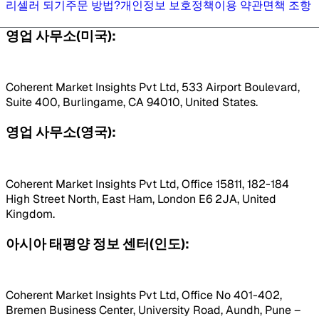
리셀러 되기
주문 방법?
개인정보 보호정책
이용 약관
면책 조항
영업 사무소(미국):
Coherent Market Insights Pvt Ltd, 533 Airport Boulevard,
Suite 400, Burlingame, CA 94010, United States.
영업 사무소(영국):
Coherent Market Insights Pvt Ltd, Office 15811, 182-184
High Street North, East Ham, London E6 2JA, United
Kingdom.
아시아 태평양 정보 센터(인도):
Coherent Market Insights Pvt Ltd, Office No 401-402,
Bremen Business Center, University Road, Aundh, Pune –