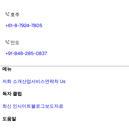
호주
+61-8-7924-7805
인도
+91-848-285-0837
메뉴
저희 소개
산업
서비스
연락처 Us
독자 클럽
최신 인사이트
블로그
보도자료
도움말