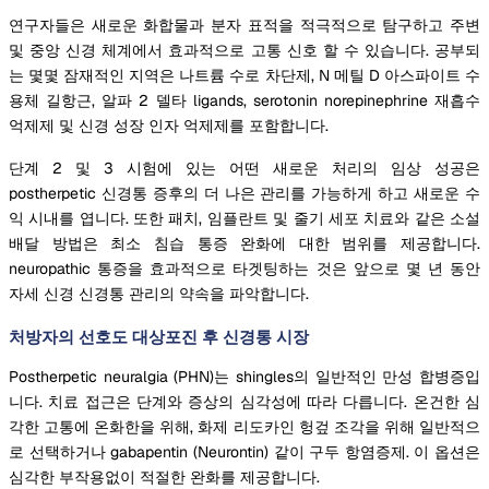
연구자들은 새로운 화합물과 분자 표적을 적극적으로 탐구하고 주변
및 중앙 신경 체계에서 효과적으로 고통 신호 할 수 있습니다. 공부되
는 몇몇 잠재적인 지역은 나트륨 수로 차단제, N 메틸 D 아스파이트 수
용체 길항근, 알파 2 델타 ligands, serotonin norepinephrine 재흡수
억제제 및 신경 성장 인자 억제제를 포함합니다.
단계 2 및 3 시험에 있는 어떤 새로운 처리의 임상 성공은
postherpetic 신경통 증후의 더 나은 관리를 가능하게 하고 새로운 수
익 시내를 엽니다. 또한 패치, 임플란트 및 줄기 세포 치료와 같은 소설
배달 방법은 최소 침습 통증 완화에 대한 범위를 제공합니다.
neuropathic 통증을 효과적으로 타겟팅하는 것은 앞으로 몇 년 동안
자세 신경 신경통 관리의 약속을 파악합니다.
처방자의 선호도 대상포진 후 신경통 시장
Postherpetic neuralgia (PHN)는 shingles의 일반적인 만성 합병증입
니다. 치료 접근은 단계와 증상의 심각성에 따라 다릅니다. 온건한 심
각한 고통에 온화한을 위해, 화제 리도카인 헝겊 조각을 위해 일반적으
로 선택하거나 gabapentin (Neurontin) 같이 구두 항염증제. 이 옵션은
심각한 부작용없이 적절한 완화를 제공합니다.