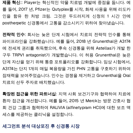
제품 혁신
:: Player는 혁신적인 약물 치료법 개발에 중점을 둡니다. 예
를 들어, 2017 년, Pfizer는 Qutyplex를 시작, 화제 사용을 위해 리도카
인을 함유 한 처방 크림. 그것은 두드러지게 신청의 1 시간 안에
postherpetic 신경통에서 고통을 감소시키기 위하여 찾아냈습니다.
전략적 인수
: 회사는 늦은 단계 시험에서 치료의 전략적 인수를 통해
파이프라인을 강화했습니다. 예를 들어, 2018 년 Grunenthal은 A3174
에 전세계 권리를 취득했으며, 후속 신경통을 위해 Astellas가 개발 한
구두 TRPV1 antagonist가 개발했습니다. 이 허용 Grunenthal은 늦은
단계 자산을 얻기 위해 통증 포트폴리오를 강화합니다. 임상 시험에서,
A3174는 단지 1개의 매일 복용량을 가진 PHN 고통을 구호하기 위하여
잠재력을 보여주었습니다. 인수는 경쟁을 제거하고 Grunenthal을 Oral
치료의 선두 주자로 배치했습니다.
확장된 접근을 위한 파트너십
: 지역 사회 보건기구와 협력하여 치료에
환자 접근을 개선합니다. 예를 들어, 2015 년 Merck는 방문 간호사 협
회 건강 그룹과 협력하여 RALIVIA (alfinetypram HCl)에 대한 보조 액
세스를 제공하는 클리닉을 설정합니다.
세그먼트 분석 대상포진 후 신경통 시장