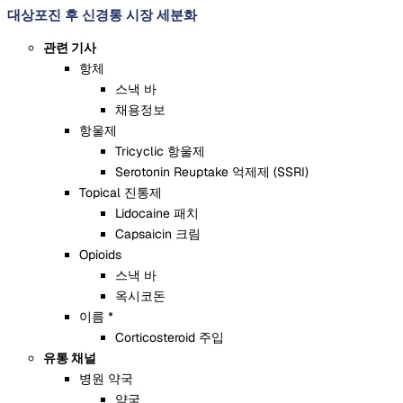
대상포진 후 신경통 시장 세분화
관련 기사
항체
스낵 바
채용정보
항울제
Tricyclic 항울제
Serotonin Reuptake 억제제 (SSRI)
Topical 진통제
Lidocaine 패치
Capsaicin 크림
Opioids
스낵 바
옥시코돈
이름 *
Corticosteroid 주입
유통 채널
병원 약국
약국