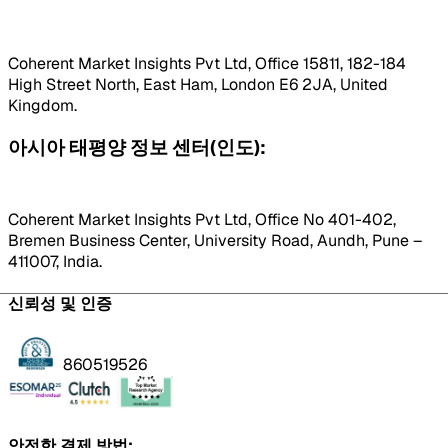
Coherent Market Insights Pvt Ltd, Office 15811, 182-184
High Street North, East Ham, London E6 2JA, United
Kingdom.
아시아 태평양 정보 센터(인도):
Coherent Market Insights Pvt Ltd, Office No 401-402,
Bremen Business Center, University Road, Aundh, Pune –
411007, India.
신뢰성 및 인증
860519526
안전한 결제 방법: