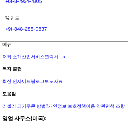
+61-8-7924-7805
인도
+91-848-285-0837
메뉴
저희 소개
산업
서비스
연락처 Us
독자 클럽
최신 인사이트
블로그
보도자료
도움말
리셀러 되기
주문 방법?
개인정보 보호정책
이용 약관
면책 조항
영업 사무소(미국):