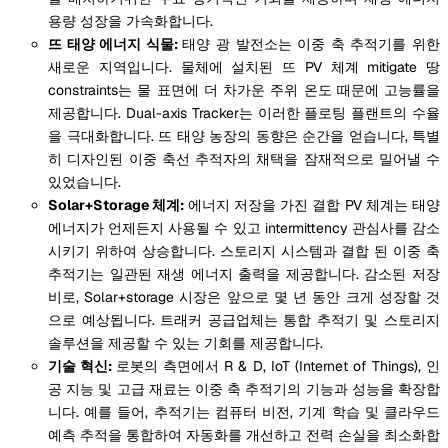
용량 성장을 가속화합니다.
뜨 태양 에너지 식물:
태양 광 발전소는 이중 축 추적기를 위한
새로운 지역입니다. 물체에 설치된 뜨 PV 체계 mitigate 땅
constraints는 물 표면에 더 차가운 주위 온도 때문에 고능률을
제공합니다. Dual-axis Tracker는 이러한 플로팅 플랜트의 수율
을 극대화합니다. 뜨 태양 농장의 동향은 순간을 얻습니다, 특별
히 디자인된 이중 축선 추적자의 채택을 잠재적으로 밀어낼 수
있었습니다.
Solar+Storage 체계:
에너지 저장을 가진 결합 PV 체계는 태양
에너지가 언제든지 사용될 수 있고 intermittency 관심사를 감소
시키기 위하여 상승합니다. 스토리지 시스템과 결합 된 이중 축
추적기는 일관된 재생 에너지 출력을 제공합니다. 감소된 저장
비로, Solar+storage 시장은 앞으로 몇 년 동안 크게 성장할 것
으로 예상됩니다. 트래커 공급업체는 통합 추적기 및 스토리지
솔루션을 제공할 수 있는 기회를 제공합니다.
기술 혁신:
로봇의 측면에서 R & D, IoT (Internet of Things), 인
공 지능 및 고급 재료는 이중 축 추적기의 기능과 성능을 확장합
니다. 예를 들어, 추적기는 컴퓨터 비전, 기계 학습 및 클라우드
예측 추적을 통합하여 자동화를 개선하고 전력 손실을 최소화합