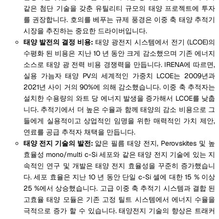
같은 첨단 기술을 갖춘 유틸리티 규모의 태양 프로젝트에 투자
를 권장합니다. 호의를 베푸는 규제 풍경은 이중 축 태양 추적기
시장을 추진하는 중요한 드라이버입니다.
태양 발전의 결정 비용:
태양 광전지 시스템에서 전기 (LCOE)의
수평화 된 비용은 지난 10 년 동안 크게 감소했으며 기존 에너지
소스로 태양 광 전력 비용 경쟁력을 만듭니다. IRENA에 따르면,
실용 가늠자 태양 PV의 세계적인 가중치 LCOE는 2009년과
2021년 사이 거의 90%에 의해 감소했습니다. 이중 축 추적자는
설치한 수용량의 와트 당 에너지 발생을 증가해서 LCOE를 낮춥
니다. 추적기에서 더 높은 수율과 함께 태양의 감소 비용으로 그
들에게 실용적이고 상업적인 임명을 위한 매력적인 가치 제안,
연료를 공급 추적자 채택을 만듭니다.
태양 전지 기술의 발전:
얇은 필름 태양 전지, Perovskites 및 높
효율성 mono/multi c-Si 세포와 같은 태양 전지 기술에 있는 지
속적인 연구 및 개발은 태양 전지 효율성을 꾸준히 증가했습니
다. 세포 효율은 지난 10 년 동안 단일 c-Si 셀에 대한 15 % 이상
25 %에서 상승했습니다. 고급 이중 축 추적기 시스템과 결합 된
고효율 태양 모듈은 기존 고정 틸트 시스템에서 에너지 수율을
극적으로 증가 할 수 있습니다. 태양전지 기술의 향상은 트래커