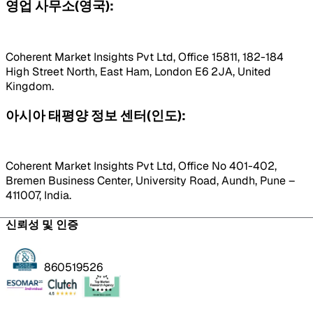
영업 사무소(영국):
Coherent Market Insights Pvt Ltd, Office 15811, 182-184
High Street North, East Ham, London E6 2JA, United
Kingdom.
아시아 태평양 정보 센터(인도):
Coherent Market Insights Pvt Ltd, Office No 401-402,
Bremen Business Center, University Road, Aundh, Pune –
411007, India.
신뢰성 및 인증
860519526