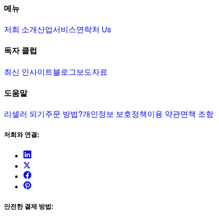
메뉴
저희 소개
산업
서비스
연락처 Us
독자 클럽
최신 인사이트
블로그
보도자료
도움말
리셀러 되기
주문 방법?
개인정보 보호정책
이용 약관
면책 조항
저희와 연결:
안전한 결제 방법: