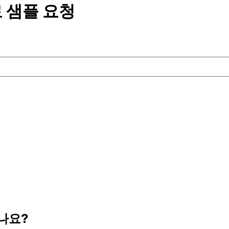
 샘플
요청
나요?