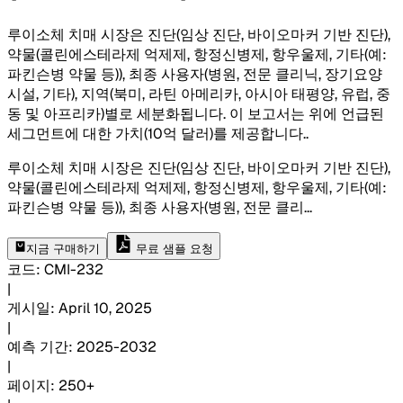
루이소체 치매 시장은 진단(임상 진단, 바이오마커 기반 진단),
약물(콜린에스테라제 억제제, 항정신병제, 항우울제, 기타(예:
파킨슨병 약물 등)), 최종 사용자(병원, 전문 클리닉, 장기요양
시설, 기타), 지역(북미, 라틴 아메리카, 아시아 태평양, 유럽, 중
동 및 아프리카)별로 세분화됩니다. 이 보고서는 위에 언급된
세그먼트에 대한 가치(10억 달러)를 제공합니다.
.
루이소체 치매 시장은 진단(임상 진단, 바이오마커 기반 진단),
약물(콜린에스테라제 억제제, 항정신병제, 항우울제, 기타(예:
파킨슨병 약물 등)), 최종 사용자(병원, 전문 클리
...
지금 구매하기
무료 샘플 요청
코드
:
CMI-
232
|
게시일
:
April 10, 2025
|
예측 기간
:
2025-2032
|
페이지
:
250+