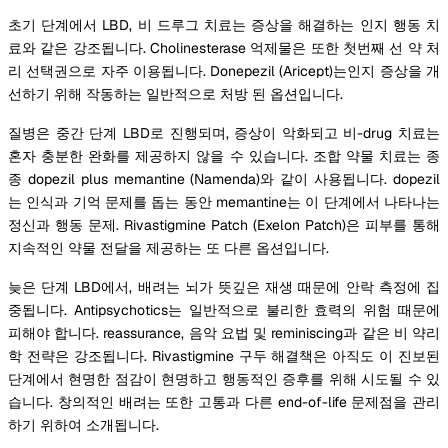
초기 단계에서 LBD, 비 드루그 치료는 증상을 해결하는 인지 행동 치
료와 같은 강조됩니다. Cholinesterase 억제물은 또한 첫번째 선 약 처
리 선택권으로 자주 이용됩니다. Donepezil (Aricept)는인지 증상을 개
선하기 위해 작동하는 일반적으로 처방 된 옵션입니다.
질병은 중간 단계 LBD로 진행되며, 증상이 악화되고 비-drug 치료는
혼자 충분한 완화를 제공하지 않을 수 있습니다. 조합 약물 치료는 종
종 dopezil plus memantine (Namenda)와 같이 사용됩니다. dopezil
는 인식과 기억 문제를 돕는 동안 memantine는 이 단계에서 나타나는
정신과 행동 문제. Rivastigmine Patch (Exelon Patch)은 피부를 통해
지속적인 약물 전달을 제공하는 또 다른 옵션입니다.
늦은 단계 LBD에서, 배려는 뇌가 뜻깊은 재생 때문에 안락 측정에 집
중됩니다. Antipsychotics는 일반적으로 불리한 효력의 위험 때문에
피해야 합니다. reassurance, 음악 요법 및 reminiscing과 같은 비 약리
학 전략은 강조됩니다. Rivastigmine 구두 해결책은 아직도 이 진보된
단계에서 현명한 점감이 현명하고 행동적인 증후를 위해 시도될 수 있
습니다. 창의적인 배려는 또한 고통과 다른 end-of-life 문제점을 관리
하기 위하여 소개됩니다.