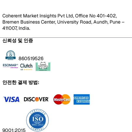
Coherent Market Insights Pvt Ltd, Office No 401-402,
Bremen Business Center, University Road, Aundh, Pune –
411007, India.
신뢰성 및 인증
860519526
안전한 결제 방법:
9001:2015