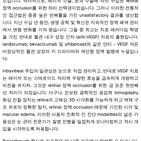
도입니다. 역사적으로, 레이저 수술, 눈과 수술에 약의 주입은 retinal
정맥 occlusion를 위한 처리 선택권이었습니다. 그러나 이러한 전통적
인 접근법은 종종 높은 반복률을 가진 unsatisfactory 결과를 생산합
니다. 지난 수십 년 동안, 생명 공학 및 혁신은 지속적인 정맥 폐색 관리
에서 변형 변화를 가져 왔습니다. 그들 중 최고는 치료 패러다임 혁명
을 가진 반대로 혈관 내구 성장 인자 (anti-VEGF) 치료의 출현입니다.
ranibizumab, bevacizumab 및 aflibercept와 같은 안티 - VEGF 약은
비정상적인 혈관 성장의 키 드라이버와 재선형 정맥 발병에 누설입니
다.
Intravitreal 주입의 일관성은 눈으로 직접 관리하고, 반대로 VEGF 치료
는 레이저 또는 스테로이드 처리에 우량한 효능을 급속하게 개량하고
비전을 유지하. 그것은 retinal 정맥 occlusion를 위한 금 표준 첫번째
선 처리가 되었습니다. 더구나, 진보된 광학적인 응집력 tomography
화상 진찰 장치는 retina의 고해상 3D 시각화를 가능하게 하고 액체 구
조 위로의 정확한 탐지, retinal 정맥 occlusion 때문에 기인한 시각 및
macular edema. 이러한 사용자 친화적 인 진단 modalities의 넓은 가
용성은 눈 관리 전문가가 질병 진행을 밀접하게 모니터링하고 적시 개
입을 시작하도록 허용합니다.
Breakthrough 혁신은 지속적인 약 납품 기술에서 발생할 수 있습니다.