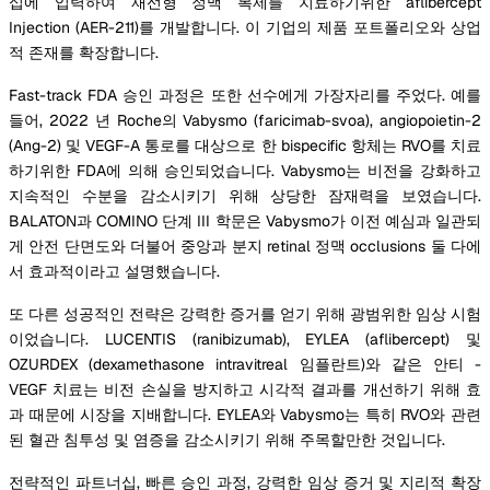
십에 입력하여 재선형 정맥 복제를 치료하기위한 aflibercept
Injection (AER-211)를 개발합니다. 이 기업의 제품 포트폴리오와 상업
적 존재를 확장합니다.
Fast-track FDA 승인 과정은 또한 선수에게 가장자리를 주었다. 예를
들어, 2022 년 Roche의 Vabysmo (faricimab-svoa), angiopoietin-2
(Ang-2) 및 VEGF-A 통로를 대상으로 한 bispecific 항체는 RVO를 치료
하기위한 FDA에 의해 승인되었습니다. Vabysmo는 비전을 강화하고
지속적인 수분을 감소시키기 위해 상당한 잠재력을 보였습니다.
BALATON과 COMINO 단계 III 학문은 Vabysmo가 이전 예심과 일관되
게 안전 단면도와 더불어 중앙과 분지 retinal 정맥 occlusions 둘 다에
서 효과적이라고 설명했습니다.
또 다른 성공적인 전략은 강력한 증거를 얻기 위해 광범위한 임상 시험
이었습니다. LUCENTIS (ranibizumab), EYLEA (aflibercept) 및
OZURDEX (dexamethasone intravitreal 임플란트)와 같은 안티 -
VEGF 치료는 비전 손실을 방지하고 시각적 결과를 개선하기 위해 효
과 때문에 시장을 지배합니다. EYLEA와 Vabysmo는 특히 RVO와 관련
된 혈관 침투성 및 염증을 감소시키기 위해 주목할만한 것입니다.
전략적인 파트너십, 빠른 승인 과정, 강력한 임상 증거 및 지리적 확장