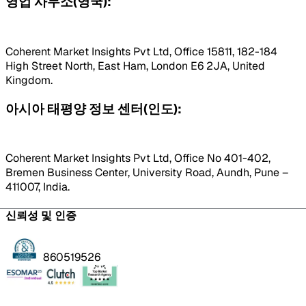
영업 사무소(영국):
Coherent Market Insights Pvt Ltd, Office 15811, 182-184
High Street North, East Ham, London E6 2JA, United
Kingdom.
아시아 태평양 정보 센터(인도):
Coherent Market Insights Pvt Ltd, Office No 401-402,
Bremen Business Center, University Road, Aundh, Pune –
411007, India.
신뢰성 및 인증
860519526