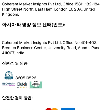
Coherent Market Insights Pvt Ltd, Office 15811, 182-184
High Street North, East Ham, London E6 2JA, United
Kingdom.
아시아 태평양 정보 센터(인도):
Coherent Market Insights Pvt Ltd, Office No 401-402,
Bremen Business Center, University Road, Aundh, Pune –
411007, India.
신뢰성 및 인증
860519526
안전한 결제 방법: