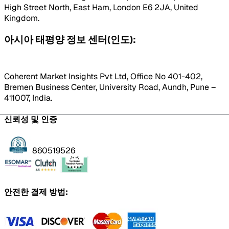
High Street North, East Ham, London E6 2JA, United
Kingdom.
아시아 태평양 정보 센터(인도):
Coherent Market Insights Pvt Ltd, Office No 401-402,
Bremen Business Center, University Road, Aundh, Pune –
411007, India.
신뢰성 및 인증
860519526
안전한 결제 방법: