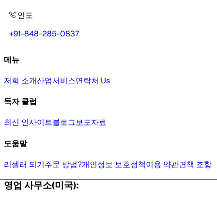
인도
+91-848-285-0837
메뉴
저희 소개
산업
서비스
연락처 Us
독자 클럽
최신 인사이트
블로그
보도자료
도움말
리셀러 되기
주문 방법?
개인정보 보호정책
이용 약관
면책 조항
영업 사무소(미국):