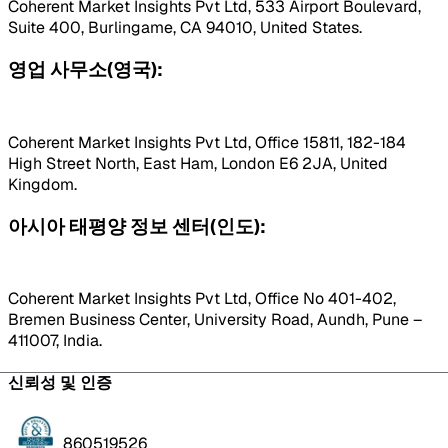
Coherent Market Insights Pvt Ltd, 533 Airport Boulevard,
Suite 400, Burlingame, CA 94010, United States.
영업 사무소(영국):
Coherent Market Insights Pvt Ltd, Office 15811, 182-184
High Street North, East Ham, London E6 2JA, United
Kingdom.
아시아 태평양 정보 센터(인도):
Coherent Market Insights Pvt Ltd, Office No 401-402,
Bremen Business Center, University Road, Aundh, Pune –
411007, India.
신뢰성 및 인증
860519526