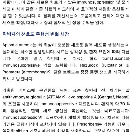
피합니다. 이 같은 새로운 치료의 개발은 immunosuppression 및 줄기
세포 이식과 같은 기존 치료와 비교하여 더 효과적인 저렴한 옵션을 제
공 할 수 있습니다. 이 결과를 개선하는 데 도움이되고 관리에 대한 액
세스를 확장, 따라서 시장의 잠재적 인 성장 수익을 열어.
처방자의 선호도 무형성 빈혈 시장
Aplastic anemia는 뼈 화살이 충분한 새로운 혈액 세포를 생성하는 데
실패하는 희소한 질병입니다. 치료는 심각성 및 환자 요인에 따라 다릅
니다. 온화한 경우, 첫번째 선 치료는 혈액 transfusions와
immunosuppressive 약을 포함합니다. Rezurock (ruxolitinib) 및
Promacta (eltrombopag)와 같은 브랜드는 종종 플렛 생산을 자극하기
위해 처방됩니다.
가혹한 케이스에 온건한을 위해, 표준 첫번째 선 처리는 말
antithymocyte globulin (ATGAM)와 cyclosporine A (Gengraf, Neoral)
의 조합을 사용하여 immunosuppressive 치료입니다. 환자의 약 70 %
의 정상적인 혈액 세포 생산을 복원하는 것을 목표로합니다.
immunosuppression이 실패하거나 재발이 발생했을 때, 치료의 다음
라인은 골광 이식이 포함되어 있습니다. Prescribers는 가능한 경우에
일치한 sibling 기증자에서 뼈 화살을 선호합니다. 그렇지 않으면, 그들