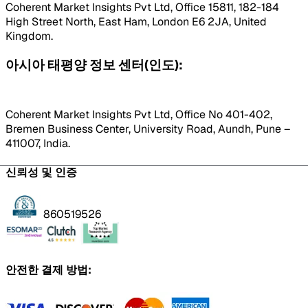
Coherent Market Insights Pvt Ltd, Office 15811, 182-184
High Street North, East Ham, London E6 2JA, United
Kingdom.
아시아 태평양 정보 센터(인도):
Coherent Market Insights Pvt Ltd, Office No 401-402,
Bremen Business Center, University Road, Aundh, Pune –
411007, India.
신뢰성 및 인증
860519526
안전한 결제 방법: