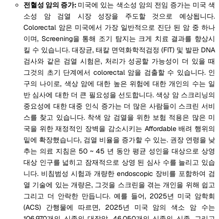
전혈성 암의 증가:
미국에 있는 색소성 암의 전임 증가는 미국 색
소성 암 검열 시장 성장을 주도할 것으로 예상됩니다.
Colorectal 암은 미국에서 가장 일반적으로 진단 된 암 중 하나
이며, Screening을 통해 조기 탐지는 크게 치료 결과를 향상시
킬 수 있습니다. 대장균, 태칼 면역화학적검정 (FIT) 및 발판 DNA
검사와 같은 검열 시험은, 처리가 성공할 가능성이 더 있을 때
그것의 초기 단계에서 colorectal 암을 검출할 수 있습니다. 인
구의 나이로, 색상 암에 대한 높은 위험에 대한 개인의 수는 일
반 심사에 대한 더 큰 필요성을 선도합니다. 색상 암 스크리닝의
중요성에 대한 대중 인식 증가는 더 많은 사람들이 스크린 서비
스를 찾고 있습니다. 착색 암 검열을 위한 보험 적용은 많은 미
국을 위한 재정적인 장벽을 감소시키는 Affordable 배려 행위의
밑에 확장했습니다, 검열 비율을 증가할 수 있는. 권장 연령을 낮
추는 의료 지침은 50 ~ 45 년 동안 평균 성인을 대상으로 상영
대상 인구를 넓히고 잠재적으로 상영 된 심사 수를 늘리고 있습
니다. 비침범성 시험과 개량한 endoscopic 장비를 포함하여 검
열 기술에 있는 개량은, 그것을 스크린을 겪는 개인을 위해 쉽고
그리고 더 안락한 만듭니다. 예를 들어, 2025년 미국 암학회
(ACS) 간행물에 따르면, 2025년 미국 암의 색소 암 수는
106,970개의 신종의 대장암, 46,050개의 신종의 신종, 그리고