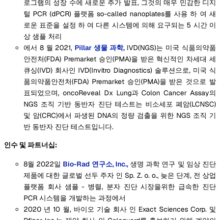
로그램의 성장 수에 새로운 추가 발표, 그것의 매우 민감한 디지
털 PCR (dPCR) 플랫폼 so-called nanoplates를 사용 하 여 새
로운 표준을 설정 하 여 다른 시스템에 의해 요구되는 5 시간 이
상 샘플 처리
에서 8 월 2021,
Pillar 생물 과학,
IVD(NGS)는 미국 식품의약품
안전처(FDA) Premarket 승인(PMA)을 받은 혁신적인 차세대 세
큐싱(IVD) 회사인 IVD(Invitro Diagnostics) 솔루션으로, 미국 식
품의약품안전처(FDA) Premarket 승인(PMA)을 받은 것으로 발
표되었으며, oncoReveal Dx Lung과 Colon Cancer Assay의
NGS 조직 기반 동반자 진단 테스트는 비소세포 폐암(LCNSC)
및 암(CRC)에서 파생된 DNA의 정량 검출을 위한 NGS 조직 기
반 동반자 진단 테스트입니다.
인수 및 파트너십:
8월 2022일
Bio-Rad 연구소, Inc.,
생명 과학 연구 및 임상 진단
제품에 대한 글로벌 선두 주자 인 Sp. Z. o. o., 늦은 단계, 전 상업
플랫폼 회사 샘플 - 병렬, 분자 진단 시장을위한 급속한 진단
PCR 시스템을 개발하는 과정에서
2020 년 10 월, 바이오 기술 회사 인 Exact Sciences Corp. 및