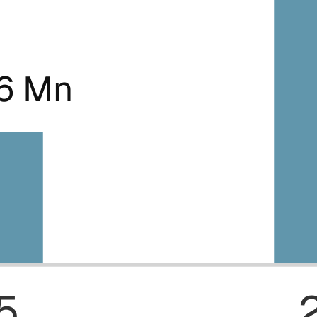
.6 Mn
5