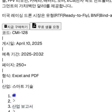
글, FPV 리모컨, 카메라, 배터리, 모터, ECS(전자 속도 컨
그먼트의 가치(백만 달러)를 제공합니다.
.
미국 레이싱 드론 시장은 유형(RTF(Ready-to-Fly), BNF(Bind-and-F
지금 구매하기
무료 샘플 요청
코드
:
CMI-
128
|
게시일
:
April 10, 2025
|
예측 기간
:
2025-2032
|
페이지
:
250+
|
형식
:
Excel and PDF
|
산업
:
스마트 기술
산업 보고서