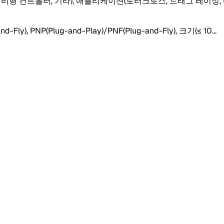
트롤러), 비행 컨트롤러, 기타), 애플리케이션(로터크로스, 드래그 레
ly), PNP(Plug-and-Play)/PNF(Plug-and-Fly), 크기(≤ 10
...