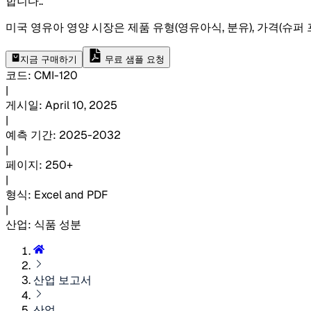
합니다.
.
미국 영유아 영양 시장은 제품 유형(영유아식, 분유), 가격(슈퍼
지금 구매하기
무료 샘플 요청
코드
:
CMI-
120
|
게시일
:
April 10, 2025
|
예측 기간
:
2025-2032
|
페이지
:
250+
|
형식
:
Excel and PDF
|
산업
:
식품 성분
산업 보고서
산업