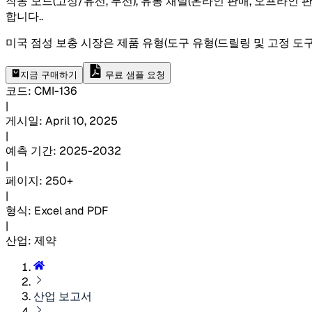
작동 모드(고정/유선, 무선), 유통 채널(온라인 판매, 오프라인 
합니다.
.
미국 점성 보충 시장은 제품 유형(도구 유형(드릴링 및 고정 도구(드
지금 구매하기
무료 샘플 요청
코드
:
CMI-
136
|
게시일
:
April 10, 2025
|
예측 기간
:
2025-2032
|
페이지
:
250+
|
형식
:
Excel and PDF
|
산업
:
제약
산업 보고서