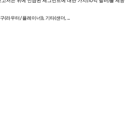
 보고서는 위에 언급된 세그먼트에 대한 가치(10억 달러)를 제공
도구(라우터/플레이너)), 기타(샌더,
...