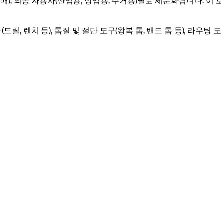
판매), 최종 사용자(산업용, 상업용, 주거용)별로 세분화됩니다. 이
릴, 렌치 등), 톱질 및 절단 도구(왕복 톱, 밴드 톱 등), 라우팅 