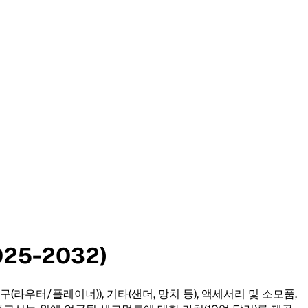
25-2032)
구(라우터/플레이너)), 기타(샌더, 망치 등), 액세서리 및 소모품,