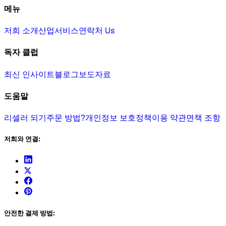
메뉴
저희 소개
산업
서비스
연락처 Us
독자 클럽
최신 인사이트
블로그
보도자료
도움말
리셀러 되기
주문 방법?
개인정보 보호정책
이용 약관
면책 조항
저희와 연결:
안전한 결제 방법: