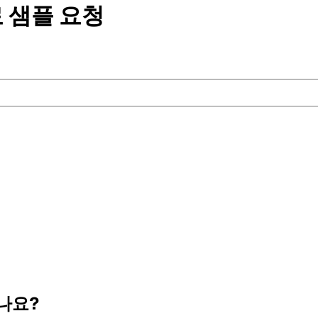
 샘플
요청
나요?