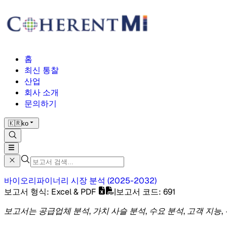
홈
최신 통찰
산업
회사 소개
문의하기
🇰🇷
ko
바이오리파이너리 시장
분석
(
2025-2032
)
보고서 형식
: Excel & PDF
|
보고서 코드
:
691
보고서는 공급업체 분석, 가치 사슬 분석, 수요 분석, 고객 지능,