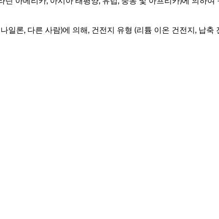
미, 라틴 아메리카, 아시아 태평양, 유럽, 중동 및 아프리카)에 의하
론, 다른 사람)에 의해, 건전지 유형 (리튬 이온 건전지, 납축 전지