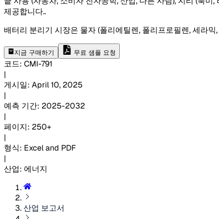
끝 사용 (자동차, 소비자 전자공학, 산업, 다른 사람), 지리 (북
제공합니다.
.
배터리 분리기 시장은 물자 (폴리에틸렌, 폴리프로필렌, 세라믹, 나일
지금 구매하기
무료 샘플 요청
코드
:
CMI-
791
|
게시일
:
April 10, 2025
|
예측 기간
:
2025-2032
|
페이지
:
250+
|
형식
:
Excel and PDF
|
산업
:
에너지
산업 보고서