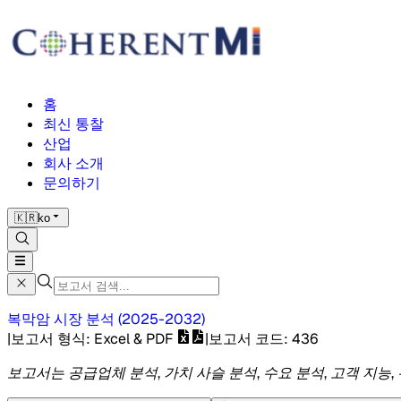
홈
최신 통찰
산업
회사 소개
문의하기
🇰🇷
ko
복막암 시장
분석
(
2025-2032
)
|
보고서 형식
: Excel & PDF
|
보고서 코드
:
436
보고서는 공급업체 분석, 가치 사슬 분석, 수요 분석, 고객 지능,