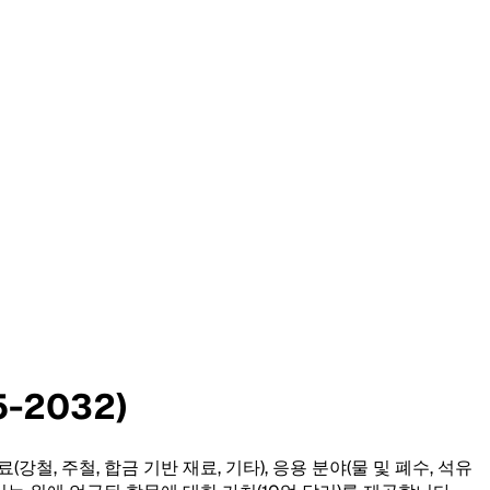
-2032)
강철, 주철, 합금 기반 재료, 기타), 응용 분야(물 및 폐수, 석유