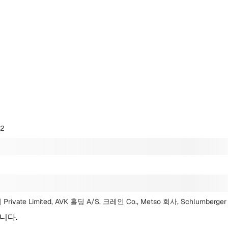
32
Private Limited, AVK 홀딩 A/S, 크레인 Co., Metso 회사, Schlumberge
니다.