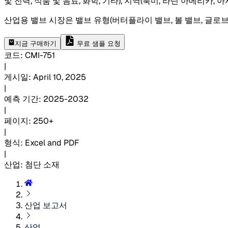
및 전력, 식품 및 음료, 화학, 기타), 지역(북미, 라틴 아메리카
산업용 밸브 시장은 밸브 유형(버터플라이 밸브, 볼 밸브, 글로브 밸
지금 구매하기
무료 샘플 요청
코드
:
CMI-
751
|
게시일
:
April 10, 2025
|
예측 기간
:
2025-2032
|
페이지
:
250+
|
형식
:
Excel and PDF
|
산업
:
첨단 소재
산업 보고서
산업