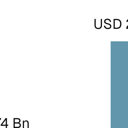
USD 
74 Bn