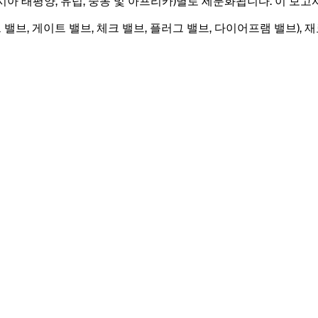
, 아시아 태평양, 유럽, 중동 및 아프리카)별로 세분화됩니다. 이 보
브, 게이트 밸브, 체크 밸브, 플러그 밸브, 다이어프램 밸브), 재료(