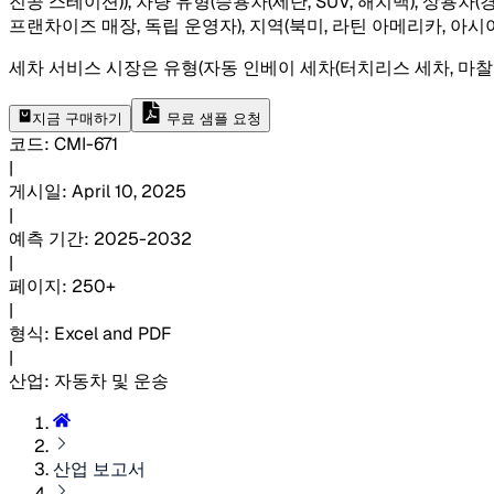
진공 스테이션)), 차량 유형(승용차(세단, SUV, 해치백), 상용차
프랜차이즈 매장, 독립 운영자), 지역(북미, 라틴 아메리카, 아
세차 서비스 시장은 유형(자동 인베이 세차(터치리스 세차, 마찰
지금 구매하기
무료 샘플 요청
코드
:
CMI-
671
|
게시일
:
April 10, 2025
|
예측 기간
:
2025-2032
|
페이지
:
250+
|
형식
:
Excel and PDF
|
산업
:
자동차 및 운송
산업 보고서