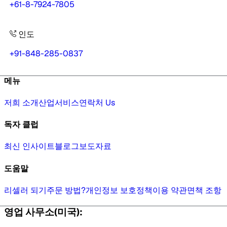
+61-8-7924-7805
인도
+91-848-285-0837
메뉴
저희 소개
산업
서비스
연락처 Us
독자 클럽
최신 인사이트
블로그
보도자료
도움말
리셀러 되기
주문 방법?
개인정보 보호정책
이용 약관
면책 조항
영업 사무소(미국):