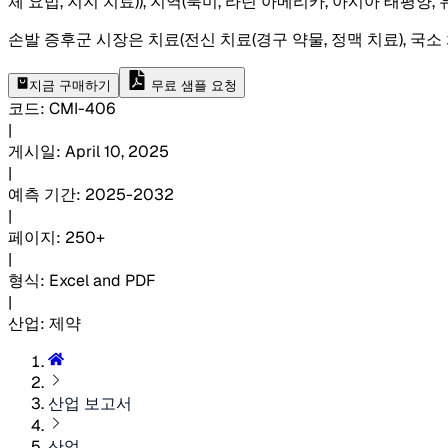
체 요법, 지지 치료)), 지역(북미, 라틴 아메리카, 아시아 태평
손발 증후군 시장은 치료(전신 치료(경구 약물, 정맥 치료), 국소 치
지금 구매하기
무료 샘플 요청
코드
:
CMI-
406
|
게시일
:
April 10, 2025
|
예측 기간
:
2025-2032
|
페이지
:
250+
|
형식
:
Excel and PDF
|
산업
:
제약
산업 보고서
산업