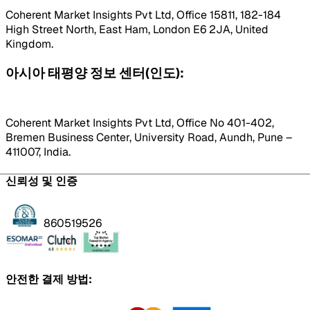
Coherent Market Insights Pvt Ltd, Office 15811, 182-184
High Street North, East Ham, London E6 2JA, United
Kingdom.
아시아 태평양 정보 센터(인도):
Coherent Market Insights Pvt Ltd, Office No 401-402,
Bremen Business Center, University Road, Aundh, Pune –
411007, India.
신뢰성 및 인증
860519526
안전한 결제 방법: