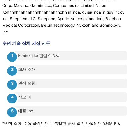
Corp., Masimo, Garmin Ltd., Compumedics Limited, Nihon
Kohhhhhhhhhhhhhhhhhhhhhhhohh in inca, gursa inca in guy incoy
inc. Shepherd LLC, Sleepace, Apollo Neuroscience Inc., Braebon
Medical Corporation, Belun Technology, Nyxoah and Somnology,
Inc.
수면 기술 장치 시장
선두
Koninklijke 필립스 N.V.
회사 소개
견적 요청
샤오 미
애플 Inc.
*면책 조항: 주요 플레이어는 특별한 순서 없이 나열되어 있습니다.