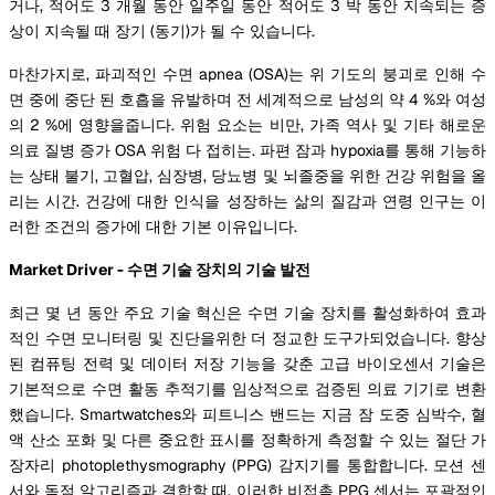
거나, 적어도 3 개월 동안 일주일 동안 적어도 3 박 동안 지속되는 증
상이 지속될 때 장기 (동기)가 될 수 있습니다.
마찬가지로, 파괴적인 수면 apnea (OSA)는 위 기도의 붕괴로 인해 수
면 중에 중단 된 호흡을 유발하며 전 세계적으로 남성의 약 4 %와 여성
의 2 %에 영향을줍니다. 위험 요소는 비만, 가족 역사 및 기타 해로운
의료 질병 증가 OSA 위험 다 접히는. 파편 잠과 hypoxia를 통해 기능하
는 상태 불기, 고혈압, 심장병, 당뇨병 및 뇌졸중을 위한 건강 위험을 올
리는 시간. 건강에 대한 인식을 성장하는 삶의 질감과 연령 인구는 이
러한 조건의 증가에 대한 기본 이유입니다.
Market Driver - 수면 기술 장치의 기술 발전
최근 몇 년 동안 주요 기술 혁신은 수면 기술 장치를 활성화하여 효과
적인 수면 모니터링 및 진단을위한 더 정교한 도구가되었습니다. 향상
된 컴퓨팅 전력 및 데이터 저장 기능을 갖춘 고급 바이오센서 기술은
기본적으로 수면 활동 추적기를 임상적으로 검증된 의료 기기로 변환
했습니다. Smartwatches와 피트니스 밴드는 지금 잠 도중 심박수, 혈
액 산소 포화 및 다른 중요한 표시를 정확하게 측정할 수 있는 절단 가
장자리 photoplethysmography (PPG) 감지기를 통합합니다. 모션 센
서와 독점 알고리즘과 결합할 때, 이러한 비접촉 PPG 센서는 포괄적인