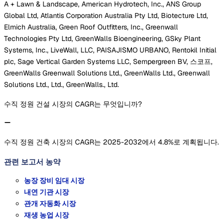
A + Lawn & Landscape, American Hydrotech, Inc., ANS Group
Global Ltd, Atlantis Corporation Australia Pty Ltd, Biotecture Ltd,
Elmich Australia, Green Roof Outfitters, Inc., Greenwall
Technologies Pty Ltd, GreenWalls Bioengineering, GSky Plant
Systems, Inc., LiveWall, LLC, PAISAJISMO URBANO, Rentokil Initial
plc, Sage Vertical Garden Systems LLC, Sempergreen BV, 스코프,
GreenWalls Greenwall Solutions Ltd., GreenWalls Ltd., Greenwall
Solutions Ltd., Ltd., GreenWalls., Ltd.
수직 정원 건설 시장의 CAGR는 무엇입니까?
수직 정원 건축 시장의 CAGR는 2025-2032에서 4.8%로 계획됩니다.
관련 보고서
농약
농장 장비 임대 시장
내연 기관 시장
관개 자동화 시장
재생 농업 시장