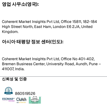
영업 사무소(영국):
Coherent Market Insights Pvt Ltd, Office 15811, 182-184
High Street North, East Ham, London E6 2JA, United
Kingdom.
아시아 태평양 정보 센터(인도):
Coherent Market Insights Pvt Ltd, Office No 401-402,
Bremen Business Center, University Road, Aundh, Pune –
411007, India.
신뢰성 및 인증
860519526