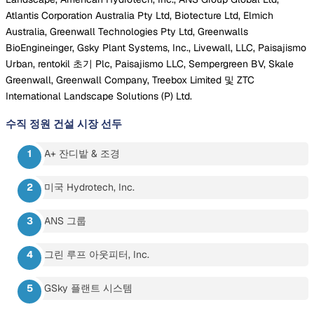
Atlantis Corporation Australia Pty Ltd, Biotecture Ltd, Elmich
Australia, Greenwall Technologies Pty Ltd, Greenwalls
BioEngineinger, Gsky Plant Systems, Inc., Livewall, LLC, Paisajismo
Urban, rentokil 초기 Plc, Paisajismo LLC, Sempergreen BV, Skale
Greenwall, Greenwall Company, Treebox Limited 및 ZTC
International Landscape Solutions (P) Ltd.
수직 정원 건설 시장
선두
A+ 잔디밭 & 조경
미국 Hydrotech, Inc.
ANS 그룹
그린 루프 아웃피터, Inc.
GSky 플랜트 시스템