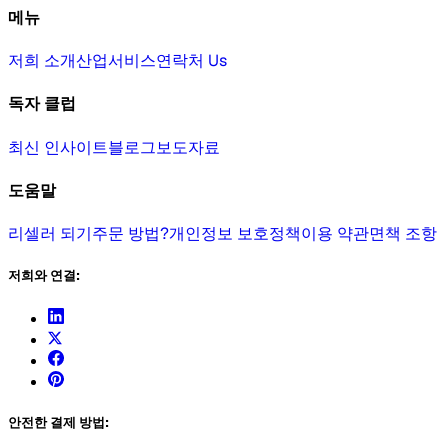
메뉴
저희 소개
산업
서비스
연락처 Us
독자 클럽
최신 인사이트
블로그
보도자료
도움말
리셀러 되기
주문 방법?
개인정보 보호정책
이용 약관
면책 조항
저희와 연결:
안전한 결제 방법: