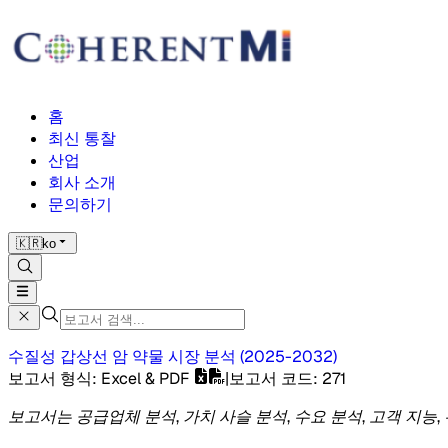
홈
최신 통찰
산업
회사 소개
문의하기
🇰🇷
ko
수질성 갑상선 암 약물 시장
분석
(
2025-2032
)
보고서 형식
: Excel & PDF
|
보고서 코드
:
271
보고서는 공급업체 분석, 가치 사슬 분석, 수요 분석, 고객 지능,