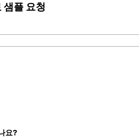
 샘플
요청
나요?