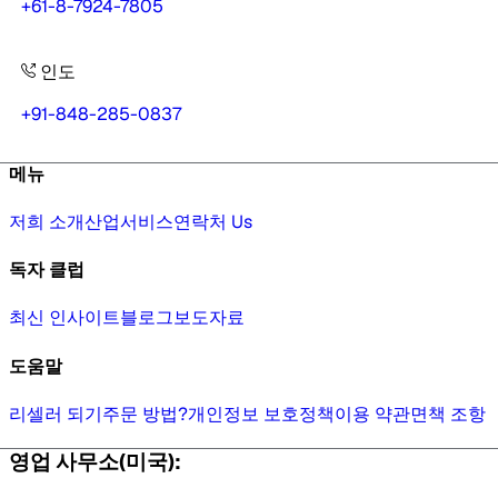
+61-8-7924-7805
인도
+91-848-285-0837
메뉴
저희 소개
산업
서비스
연락처 Us
독자 클럽
최신 인사이트
블로그
보도자료
도움말
리셀러 되기
주문 방법?
개인정보 보호정책
이용 약관
면책 조항
영업 사무소(미국):