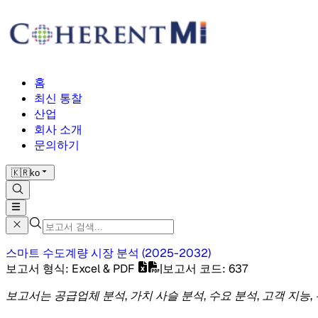
홈
최신 통찰
산업
회사 소개
문의하기
🇰🇷
ko
스마트 수도계량 시장
분석
(
2025-2032
)
보고서 형식
: Excel & PDF
|
보고서 코드
:
637
보고서는 공급업체 분석, 가치 사슬 분석, 수요 분석, 고객 지능,