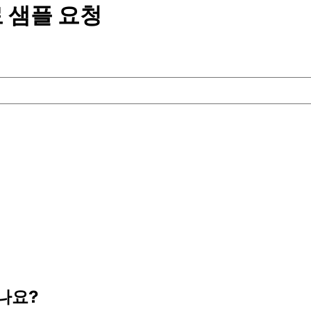
 샘플
요청
나요?