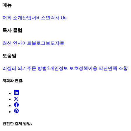
메뉴
저희 소개
산업
서비스
연락처 Us
독자 클럽
최신 인사이트
블로그
보도자료
도움말
리셀러 되기
주문 방법?
개인정보 보호정책
이용 약관
면책 조항
저희와 연결:
안전한 결제 방법: