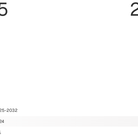
5
25-2032
24
%