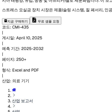
시아 태평양, 유럽, 중동 및 아프리카)별로 세분화됩니다. 이 
스트레스 요실금 장치 시장은 제품(슬링 시스템, 질 페서리, 인공 요
지금 구매하기
무료 샘플 요청
코드
:
CMI-
435
|
게시일
:
April 10, 2025
|
예측 기간
:
2025-2032
|
페이지
:
250+
|
형식
:
Excel and PDF
|
산업
:
의료 기기
산업 보고서
산업