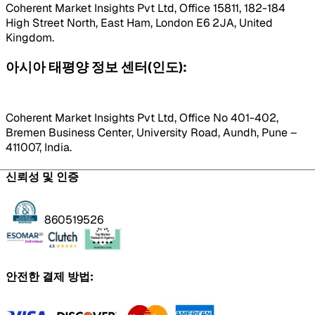
Coherent Market Insights Pvt Ltd, Office 15811, 182-184
High Street North, East Ham, London E6 2JA, United
Kingdom.
아시아 태평양 정보 센터(인도):
Coherent Market Insights Pvt Ltd, Office No 401-402,
Bremen Business Center, University Road, Aundh, Pune –
411007, India.
신뢰성 및 인증
860519526
안전한 결제 방법: