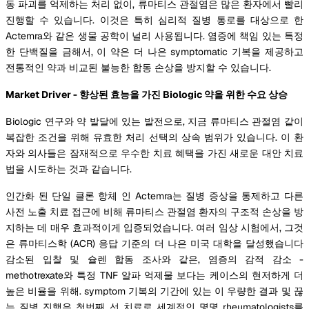
동 파괴를 억제하는 처리 없이, 류마티스 관절염은 많은 환자에서 빨리
진행할 수 있습니다. 이것은 특히 심리적 질병 통로를 대상으로 한
Actemra와 같은 생물 공학이 널리 사용됩니다. 염증에 책임 있는 특정
한 단백질을 금해서, 이 약은 더 나은 symptomatic 기복을 제공하고
전통적인 약과 비교된 불능한 합동 손상을 방지할 수 있습니다.
Market Driver - 향상된 효능을 가진 Biologic 약을 위한 수요 상승
Biologic 연구와 약 발달에 있는 발전으로, 지금 류마티스 관절염 같이
복잡한 조건을 위해 유효한 처리 선택의 상속 범위가 있습니다. 이 환
자와 의사들은 잠재적으로 우수한 치료 혜택을 가진 새로운 대안 치료
법을 시도하는 것과 같습니다.
인간화 된 단일 클론 항체 인 Actemra는 질병 증상을 통제하고 다른
사전 노출 치료 접근에 비해 류마티스 관절염 환자의 구조적 손상을 방
지하는 데 매우 효과적이게 입증되었습니다. 여러 임상 시험에서, 그것
은 류마티스학 (ACR) 응답 기준의 더 나은 미국 대학을 달성했습니다
감소된 입찰 및 슐렌 합동 조사와 같은, 염증의 감적 감소 -
methotrexate와 특정 TNF 알파 억제물 보다는 케이스의 현저하게 더
높은 비율을 위해. symptom 기복의 기간에 있는 이 우량한 결과 및 끊
는 질병 진행은 첫번째 선 치료로 세계적인 몇몇 rheumatologists를