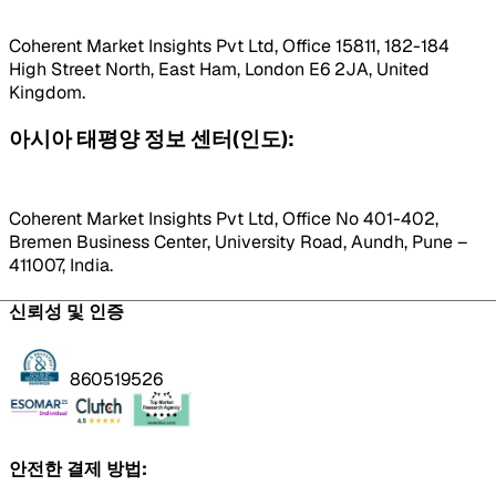
Coherent Market Insights Pvt Ltd, Office 15811, 182-184
High Street North, East Ham, London E6 2JA, United
Kingdom.
아시아 태평양 정보 센터(인도):
Coherent Market Insights Pvt Ltd, Office No 401-402,
Bremen Business Center, University Road, Aundh, Pune –
411007, India.
신뢰성 및 인증
860519526
안전한 결제 방법: