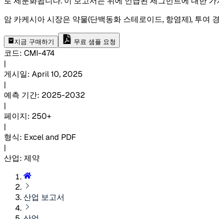
로 세분화됩니다. 이 보고서는 위에 언급된 세그먼트에 대한 가치
암 카케시아 시장은 약물(단백동화 스테로이드, 항염제), 투여 경로
지금 구매하기
무료 샘플 요청
코드
:
CMI-
474
|
게시일
:
April 10, 2025
|
예측 기간
:
2025-2032
|
페이지
:
250+
|
형식
:
Excel and PDF
|
산업
:
제약
산업 보고서
산업