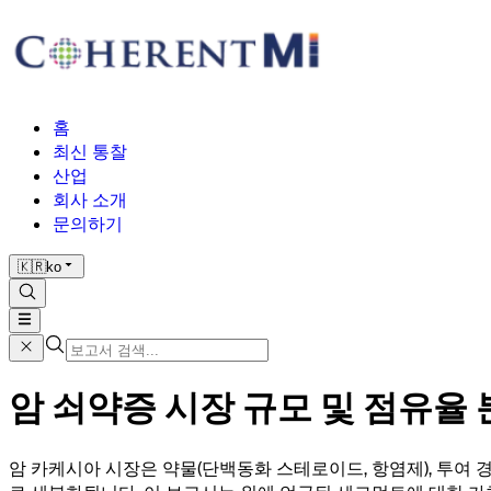
홈
최신 통찰
산업
회사 소개
문의하기
🇰🇷
ko
암 쇠약증 시장 규모 및 점유율 분석
암 카케시아 시장은 약물(단백동화 스테로이드, 항염제), 투여 경로