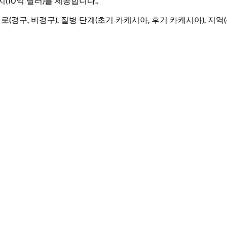
(10억 달러)를 제공합니다.
.
(경구, 비경구), 질병 단계(초기 카케시아, 후기 카케시아), 지역