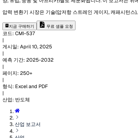
양, 유럽, 중동 및 아프리카)별로 세분화됩니다. 이 보고서는 위
압력 변환기 시장은 기술(압저항 스트레인 게이지, 캐패시턴스), 압력
지금 구매하기
무료 샘플 요청
코드
:
CMI-
537
|
게시일
:
April 10, 2025
|
예측 기간
:
2025-2032
|
페이지
:
250+
|
형식
:
Excel and PDF
|
산업
:
반도체
산업 보고서
산업