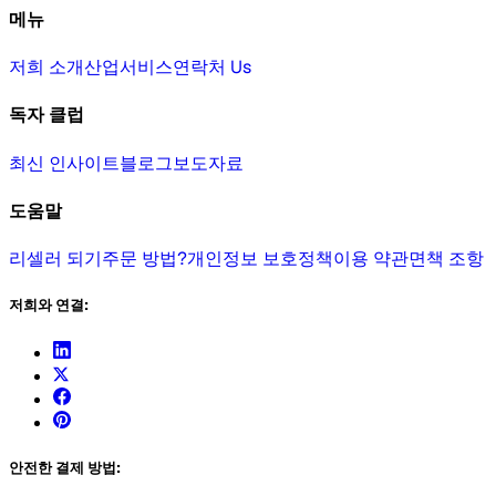
메뉴
저희 소개
산업
서비스
연락처 Us
독자 클럽
최신 인사이트
블로그
보도자료
도움말
리셀러 되기
주문 방법?
개인정보 보호정책
이용 약관
면책 조항
저희와 연결:
안전한 결제 방법: