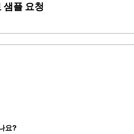
 샘플
요청
나요?