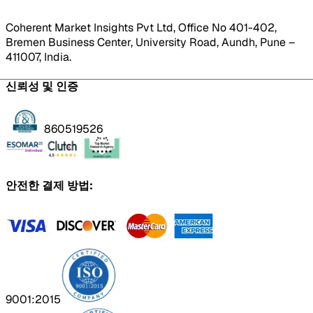
Coherent Market Insights Pvt Ltd, Office No 401-402,
Bremen Business Center, University Road, Aundh, Pune –
411007, India.
신뢰성 및 인증
860519526
안전한 결제 방법:
9001:2015