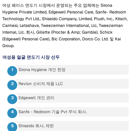
여성 페이스 면도기 시장에서 운영되는 주요 업체에는 Sirona
Hygiene Private Limited, Edgewell Personal Care, Sanfe- Redroom
Technology Pvt Ltd., Shiseido Company, Limited, Plush, Inc., Kitsch,
Carmesi, Letsshave, Tweezerman International, Llc, Tweezerman
Internal, Llc. 회사, Gillette (Procter & Amp; Gamble), Schick
(Edgewell Personal Care), Bic Corporation, Dorco Co. Ltd. 및 Kai
Group.
여성용 얼굴 면도기 시장
선두
Sirona Hygiene 개인 한정
Revlon 소비자 제품 LLC
Edgewell 개인 관리
Sanfe - Redroom 기술 Pvt 주식 회사.
Shiseido 회사, 제한