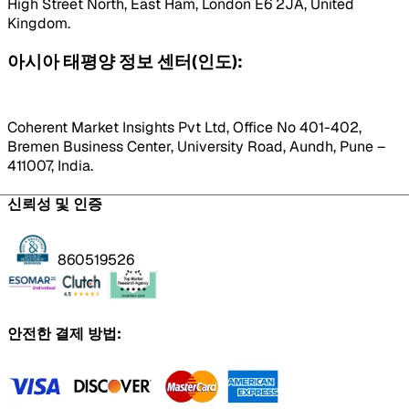
High Street North, East Ham, London E6 2JA, United
Kingdom.
아시아 태평양 정보 센터(인도):
Coherent Market Insights Pvt Ltd, Office No 401-402,
Bremen Business Center, University Road, Aundh, Pune –
411007, India.
신뢰성 및 인증
860519526
안전한 결제 방법: