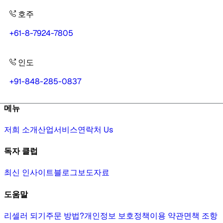
호주
+61-8-7924-7805
인도
+91-848-285-0837
메뉴
저희 소개
산업
서비스
연락처 Us
독자 클럽
최신 인사이트
블로그
보도자료
도움말
리셀러 되기
주문 방법?
개인정보 보호정책
이용 약관
면책 조항