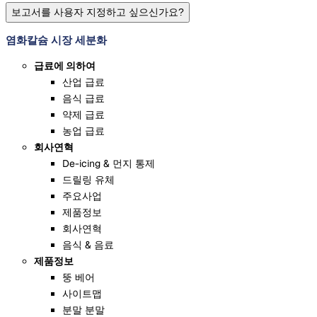
보고서를 사용자 지정하고 싶으신가요?
염화칼슘 시장 세분화
급료에 의하여
산업 급료
음식 급료
약제 급료
농업 급료
회사연혁
De-icing & 먼지 통제
드릴링 유체
주요사업
제품정보
회사연혁
음식 & 음료
제품정보
뚱 베어
사이트맵
분말 분말