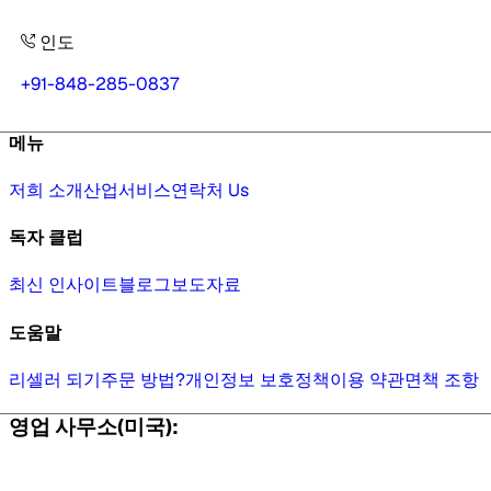
인도
+91-848-285-0837
메뉴
저희 소개
산업
서비스
연락처 Us
독자 클럽
최신 인사이트
블로그
보도자료
도움말
리셀러 되기
주문 방법?
개인정보 보호정책
이용 약관
면책 조항
영업 사무소(미국):