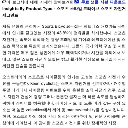
이 보고서에 대해 자세히 알아보려면
무료 샘플 사본 다운로드
Insights By Product Type - 스포츠 스타일 드라이브 스포츠 자전거
세그먼트
제품 유형의 관점에서 Sports Bicycle는 젊은 피트니스 애호가들 사이
에서 인기를 끌고있는 시장의 43.8%의 점유율을 차지합니다. 스포츠
자전거는 속도에 최적화 된 경량 프레임 및 기어와 레크리에이션 및 스
포츠 목적으로 특별히 설계되었습니다. 그들의 공기 역학 구조 및 저렴
한 가격은 매우 젊은 성인에게 매우 매력적이거나 시간을 야외에서 보
내고. 많은 스포츠 자전거 모델은 밝고 활기찬 색상으로 트레일에 서서
세련된 진술을 만듭니다.
오스트리아의 스포츠로 사이클링의 인기는 고성능 스포츠 자전거 수
요를 구동한다. Keen cyclists는 스포츠 자전거를 선호하거나 캐주얼
주말 타기에서 사이클링 이벤트를 위해 훈련을 조직 자전거 경주. 스포
츠 자전거 건설에 경량 그러나 튼튼한 물자는 더 빠른 속도를 달성하기
위하여 라이더를 허용합니다. 레이싱 시트 및 드롭 바와 같은 구성 요
소는 더 높은 velocities에서 제어 및 maneuverability를 향상시킵니다.
한편, 오스트리아의 성장 건강 의식은 아마추어 및 전문 사이클에 큰
참여에 기여했다. 이 광대한 스포츠 자전거를 위한 잠재적인 시장.