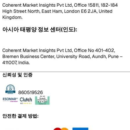
Coherent Market Insights Pvt Ltd, Office 15811, 182-184
High Street North, East Ham, London E6 2JA, United
Kingdom.
아시아 태평양 정보 센터(인도):
Coherent Market Insights Pvt Ltd, Office No 401-402,
Bremen Business Center, University Road, Aundh, Pune –
411007, India.
신뢰성 및 인증
860519526
안전한 결제 방법: