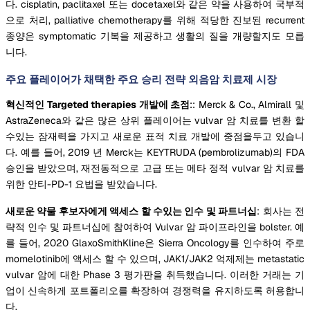
다. cisplatin, paclitaxel 또는 docetaxel와 같은 약을 사용하여 국부적
으로 처리, palliative chemotherapy를 위해 적당한 진보된 recurrent
종양은 symptomatic 기복을 제공하고 생활의 질을 개량할지도 모릅
니다.
주요 플레이어가 채택한 주요 승리 전략 외음암 치료제 시장
혁신적인 Targeted therapies 개발에 초점
:: Merck & Co., Almirall 및
AstraZeneca와 같은 많은 상위 플레이어는 vulvar 암 치료를 변환 할
수있는 잠재력을 가지고 새로운 표적 치료 개발에 중점을두고 있습니
다. 예를 들어, 2019 년 Merck는 KEYTRUDA (pembrolizumab)의 FDA
승인을 받았으며, 재전동적으로 고급 또는 메타 정적 vulvar 암 치료를
위한 안티-PD-1 요법을 받았습니다.
새로운 약물 후보자에게 액세스 할 수있는 인수 및 파트너십
: 회사는 전
략적 인수 및 파트너십에 참여하여 Vulvar 암 파이프라인을 bolster. 예
를 들어, 2020 GlaxoSmithKline은 Sierra Oncology를 인수하여 주로
momelotinib에 액세스 할 수 있으며, JAK1/JAK2 억제제는 metastatic
vulvar 암에 대한 Phase 3 평가판을 취득했습니다. 이러한 거래는 기
업이 신속하게 포트폴리오를 확장하여 경쟁력을 유지하도록 허용합니
다.