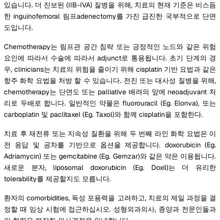
있습니다. 더 진보된 (IIB-IVA) 질병을 위해, 치료의 현재 기준은 비스듬
한 inguinofemoral 림프adenectomy를 가진 급진한 국부적으로 단면
도입니다.
Chemotherapy는 림프관 공간 침략 또는 긍정적인 노드와 같은 위험
요인에 따라서 수술에 따라서 adjunct로 통용됩니다. 초기 단계의 경
우, clinicians는 치료의 위험을 줄이기 위해 cisplatin 기반 요법과 같은
항주 화학 요법을 처방 할 수 있습니다. 전진 또는 대사성 질병을 위해,
chemotherapy는 단면도 또는 palliative 배려의 앞에 neoadjuvant 처
리로 두배로 합니다. 일반적인 약물은 fluorouracil (Eg. Elonva), 또는
carboplatin 및 paclitaxel (Eg. Taxol)와 함께 cisplatin을 포함한다.
치료 후 재전류 또는 지속성 질환을 위해 두 번째 라인 화학 요법은 이
전 응답 및 공차를 기반으로 옵션을 제공합니다. doxorubicin (Eg.
Adriamycin) 또는 gemcitabine (Eg. Gemzar)와 같은 약은 이용됩니다.
새로운 분자, liposomal doxorubicin (Eg. Doxil)는 더 유리한
tolerability를 제공할지도 모릅니다.
환자의 comorbidities, 독성 포용력을 고려하고, 치료의 제일 과정을 결
정할 때 임상 시험에 접근하십시오. 성형외과의사, 종양과 전문인들과