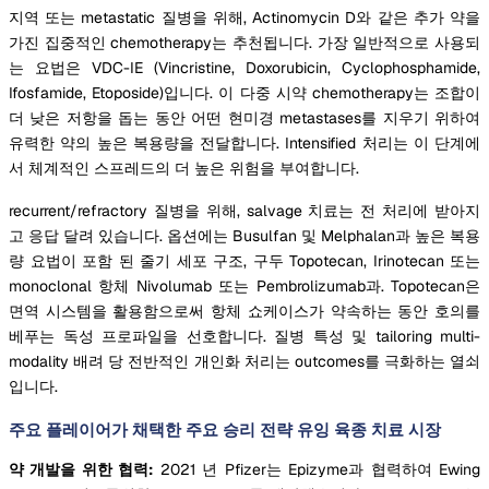
지역 또는 metastatic 질병을 위해, Actinomycin D와 같은 추가 약을
가진 집중적인 chemotherapy는 추천됩니다. 가장 일반적으로 사용되
는 요법은 VDC-IE (Vincristine, Doxorubicin, Cyclophosphamide,
Ifosfamide, Etoposide)입니다. 이 다중 시약 chemotherapy는 조합이
더 낮은 저항을 돕는 동안 어떤 현미경 metastases를 지우기 위하여
유력한 약의 높은 복용량을 전달합니다. Intensified 처리는 이 단계에
서 체계적인 스프레드의 더 높은 위험을 부여합니다.
recurrent/refractory 질병을 위해, salvage 치료는 전 처리에 받아지
고 응답 달려 있습니다. 옵션에는 Busulfan 및 Melphalan과 높은 복용
량 요법이 포함 된 줄기 세포 구조, 구두 Topotecan, Irinotecan 또는
monoclonal 항체 Nivolumab 또는 Pembrolizumab과. Topotecan은
면역 시스템을 활용함으로써 항체 쇼케이스가 약속하는 동안 호의를
베푸는 독성 프로파일을 선호합니다. 질병 특성 및 tailoring multi-
modality 배려 당 전반적인 개인화 처리는 outcomes를 극화하는 열쇠
입니다.
주요 플레이어가 채택한 주요 승리 전략 유잉 육종 치료 시장
약 개발을 위한 협력:
2021 년 Pfizer는 Epizyme과 협력하여 Ewing