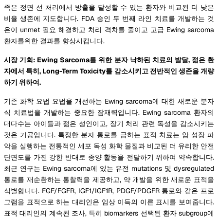
족은 정면 선 처리에서 방출을 달성할 수 있는 환자와 비교된 더 낮은
비율 생존에 지도합니다. FDA 승인 두 번째 라인 치료를 개발하는 것
은이 unmet 필요 해결하고 처리 격차를 줄이고 고급 Ewing sarcoma
환자를위한 결과를 향상시킵니다.
시장 기회: Ewing Sarcoma를 위한 분자 낙하된 치료의 발달, 젊은 환
자에서 특히, Long-Term Toxicity를 감소시키고 전반적인 생존을 개량
하기 위하여.
기존 화학 요법 요법을 개선하는 Ewing sarcoma에 대한 새로운 분자
식 치료법을 개발하는 중요한 잠재력입니다. Ewing sarcoma 환자의
대다수는 아이들과 젊은 성인이고, 장기 처리 관련 독성을 감소시키는
것은 기공입니다. 특정한 분자 통로를 금하는 표적 치료는 암 성장 파
악을 실행하는 전통적인 세포 독성 화학 물질과 비교된 더 유리한 안전
단면도를 가진 강한 반대로 종양 활동을 전달하기 위하여 약속합니다.
최근 연구는 Ewing sarcoma에 있는 유전 mutations 및 dysregulated
통로를 재순환하는 통찰력을 제공하고, 약 개발을 위한 새로운 표적을
식별합니다. FGF/FGFR, IGF1/IGF1R, PDGF/PDGFR 통로와 같은 프로
그램을 표적으로 하는 대리인은 임상 이득의 이른 표시를 보여줍니다.
표적 대리인의 계속된 조사, 특히 biomarkers 선택된 환자 subgroup에