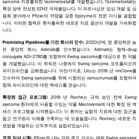
sarcoma 치료를위한 tazemetostat를 개발했습니다. Tazemetostat는
특정 암에 찬성된 EZH2 억제물입니다. 이 파트너십은 임상 개발 및 상
용화 분야에서 Pfizer의 역량을 갖춘 Epizyme의 전문 지식을 결합합
니다. 이러한 협력은 환자를위한 새로운 치료 옵션의 개발을 가속화합
니다.
Promising Pipelines를 가진 회사의 인수:
2020년에, 옆 종양학은 늦
은 종양학 회사, Adimab를 인수했습니다. Adimab는 항체-drug
conjugate ADI-2780를 포함하여 Ewing sarcoma를 대상으로 한 약물
을 개발했습니다. 이 취득은 나중에의 Ewing sarcoma 포트폴리오와
파이프라인을 강화했습니다. 마찬가지로, Lilly는 2019 년 ImClone를
인수하여 Ewing sarcoma를 위해 시험되는 ramucirumab를 포함하여
항체 파이프라인에 대한 액세스를 얻습니다.
확장된 접근 프로그램:
2018 년 Roche는 규제 승인 전에 Ewing
sarcoma 환자에게 사용할 수있는 약물 Meclorema에 대한 확장 된 액
세스 프로그램을 시작했습니다. 이 환자는 실험적 치료에 대한 접근을
돕고 연구원의 이해를 구축하는 데 도움을줍니다. Roche는 새로운 치
료법을 개발하는 선두주자로 설립되었습니다.
표적 임상 시험:
Pfizer와 Lilly 같은 주요 선수는 재발 Ewing sarcoma