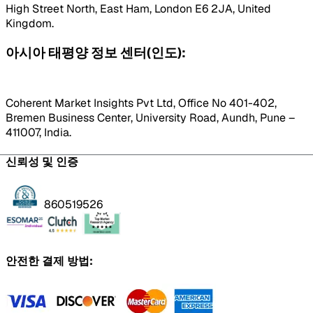
High Street North, East Ham, London E6 2JA, United
Kingdom.
아시아 태평양 정보 센터(인도):
Coherent Market Insights Pvt Ltd, Office No 401-402,
Bremen Business Center, University Road, Aundh, Pune –
411007, India.
신뢰성 및 인증
860519526
안전한 결제 방법: