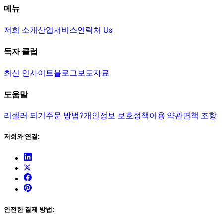
메뉴
저희 소개
산업
서비스
연락처 Us
독자 클럽
최신 인사이트
블로그
보도자료
도움말
리셀러 되기
주문 방법?
개인정보 보호정책
이용 약관
면책 조항
저희와 연결:
안전한 결제 방법: