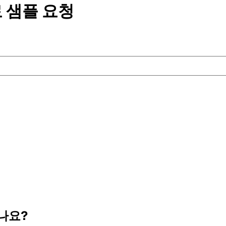
 샘플
요청
나요?