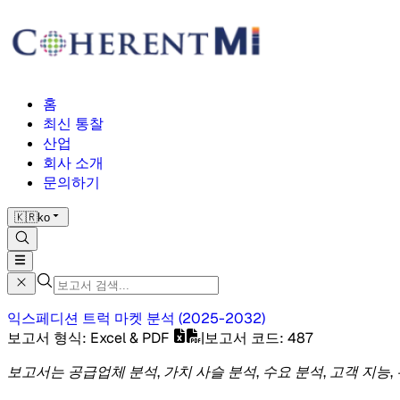
홈
최신 통찰
산업
회사 소개
문의하기
🇰🇷
ko
익스페디션 트럭 마켓
분석
(
2025-2032
)
보고서 형식
: Excel & PDF
|
보고서 코드
:
487
보고서는 공급업체 분석, 가치 사슬 분석, 수요 분석, 고객 지능,