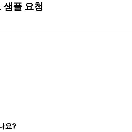
 샘플
요청
나요?