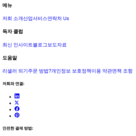
메뉴
저희 소개
산업
서비스
연락처 Us
독자 클럽
최신 인사이트
블로그
보도자료
도움말
리셀러 되기
주문 방법?
개인정보 보호정책
이용 약관
면책 조항
저희와 연결:
안전한 결제 방법: