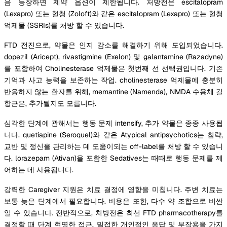
음 등장하면 제약 옵션이 제한됩니다. 처방전은 escitalopram
(Lexapro) 또는 혈청 (Zoloft)와 같은 escitalopram (Lexapro) 또는 혈청
억제물 (SSRIs)를 처방 할 수 있습니다.
FTD 전진으로, 약물은 인지 감소를 해결하기 위해 도입되었습니다.
dopezil (Aricept), rivastigmine (Exelon) 및 galantamine (Razadyne)
를 포함하여 Cholinesterase 억제물은 첫번째 선 선택권입니다. 기존
기억과 사고 능력을 보존하는 작업. cholinesterase 억제물에 충분히
반응하지 않는 환자를 위해, memantine (Namenda), NMDA 수용체 길
항근은, 추가될지도 모릅니다.
심각한 단계에 관해서는 행동 문제 intensify, 추가 약물은 종종 사용됩
니다. quetiapine (Seroquel)와 같은 Atypical antipsychotics는 침략,
교반 및 정신을 관리하는 데 도움이되는 off-label를 처방 할 수 있습니
다. lorazepam (Ativan)을 포함한 Sedatives는 때때로 행동 문제를 제
어하는 데 사용됩니다.
강력한 Caregiver 지원은 치료 결정에 영향을 미칩니다. 주변 치료는
보통 늦은 단계에서 필요합니다. 비용은 또한, 다수 약 조합으로 비싼
일 수 있습니다. 전반적으로, 처방전은 최선 FTD pharmacotherapy를
결정할 때 단계 현명한 접근, 밀접한 개인적인 응답 및 부작용을 가지