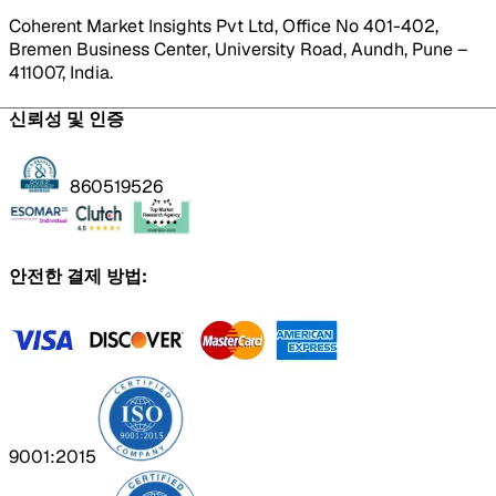
Coherent Market Insights Pvt Ltd, Office No 401-402,
Bremen Business Center, University Road, Aundh, Pune –
411007, India.
신뢰성 및 인증
860519526
안전한 결제 방법:
9001:2015