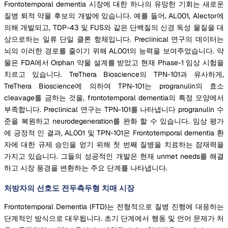
Frontotemporal dementia 시장에 대한 하나의 유망한 기회는 새로운
질병 퇴적 약물 후보의 개발에 있습니다. 예를 들어, AL001, Alector에
의해 개발되고, TDP-43 및 FUS와 같은 단백질의 신경 독성 물질을 대
상으로하는 일류 단일 클론 항체입니다. Preclinical 연구의 데이터는
뇌의 이러한 경로를 줄이기 위해 AL001의 능력을 보여주었습니다. 약
물은 FDA에서 Orphan 약물 설계를 받았고 현재 Phase-1 임상 시험을
치르고 있습니다. TreThera Bioscience의 TPN-101과 유사하게,
TreThera Bioscience에 의하여 TPN-101는 progranulin의 효소
cleavage를 금하는 것을, frontotemporal dementia의 특정 모양에서
부족합니다. Preclinical 연구는 TPN-101를 나타냅니다 progranulin 수
준을 복원하고 neurodegeneration를 완화 할 수 있습니다. 임상 평가
에 긍정적 인 결과, AL001 및 TPN-101은 Frontotemporal dementia 환
자에 대한 규제 승인을 얻기 위해 첫 번째 질병을 치료하는 잠재력을
가지고 있습니다. 그들의 성공적인 개발은 현재 unmet needs를 해결
하고 시장 풍경을 변환하는 주요 단계를 나타냅니다.
처방자의 선호도 전두측두형 치매 시장
Frontotemporal Dementia (FTD)는 전형적으로 질병 진행에 대응하는
단계적인 방식으로 대우됩니다. 초기 단계에서 행동 및 언어 문제가 처