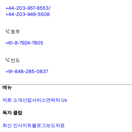
+44-203-957-8553
/
+44-203-949-5508
호주
+61-8-7924-7805
인도
+91-848-285-0837
메뉴
저희 소개
산업
서비스
연락처 Us
독자 클럽
최신 인사이트
블로그
보도자료