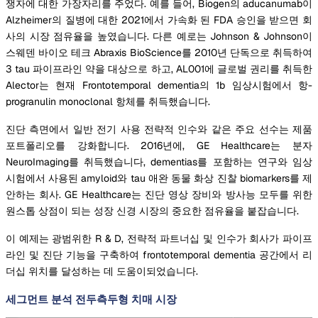
쟁자에 대한 가장자리를 주었다. 예를 들어, Biogen의 aducanumab이
Alzheimer의 질병에 대한 2021에서 가속화 된 FDA 승인을 받으면 회
사의 시장 점유율을 높였습니다. 다른 예로는 Johnson & Johnson이
스웨덴 바이오 테크 Abraxis BioScience를 2010년 단독으로 취득하여
3 tau 파이프라인 약을 대상으로 하고, AL001에 글로벌 권리를 취득한
Alector는 현재 Frontotemporal dementia의 1b 임상시험에서 항-
progranulin monoclonal 항체를 취득했습니다.
진단 측면에서 일반 전기 사용 전략적 인수와 같은 주요 선수는 제품
포트폴리오를 강화합니다. 2016년에, GE Healthcare는 분자
NeuroImaging를 취득했습니다, dementias를 포함하는 연구와 임상
시험에서 사용된 amyloid와 tau 애완 동물 화상 진찰 biomarkers를 제
안하는 회사. GE Healthcare는 진단 영상 장비와 방사능 모두를 위한
원스톱 상점이 되는 성장 신경 시장의 중요한 점유율을 붙잡습니다.
이 예제는 광범위한 R & D, 전략적 파트너십 및 인수가 회사가 파이프
라인 및 진단 기능을 구축하여 frontotemporal dementia 공간에서 리
더십 위치를 달성하는 데 도움이되었습니다.
세그먼트 분석 전두측두형 치매 시장