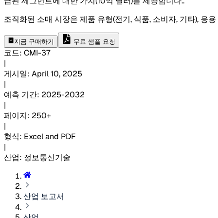
급된 세그먼트에 대한 가치(10억 달러)를 제공합니다.
.
조직화된 소매 시장은 제품 유형(전기, 식품, 소비자, 기타), 응
지금 구매하기
무료 샘플 요청
코드
:
CMI-
37
|
게시일
:
April 10, 2025
|
예측 기간
:
2025-2032
|
페이지
:
250+
|
형식
:
Excel and PDF
|
산업
:
정보통신기술
산업 보고서
산업