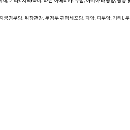
제제, 기타), 지역(북미, 라틴 아메리카, 유럽, 아시아 태평양, 
궁경부암, 위장관암, 두경부 편평세포암, 폐암, 피부암, 기타), 투여