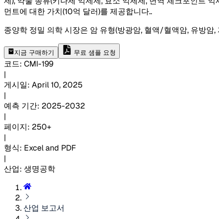
제), 약물 종류(키나제 억제제, 효소 억제제, 면역 체크포인트 억
먼트에 대한 가치(10억 달러)를 제공합니다.
.
종양학 정밀 의학 시장은 암 유형(방광암, 혈액/혈액암, 유방암, 자
지금 구매하기
무료 샘플 요청
코드
:
CMI-
199
|
게시일
:
April 10, 2025
|
예측 기간
:
2025-2032
|
페이지
:
250+
|
형식
:
Excel and PDF
|
산업
:
생명공학
산업 보고서