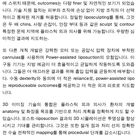
에 스위치 때문에, outcomes는 다량 finer 및 자연적인 보기가 되었습
니다. 기술 지원 절차는 피부와 조직에 손상 없이 지방 조직의 더 선택
적이고 통제된 제거를 허용합니다. 정밀한 liposculpting를 통해, 그것
은 두 배 chins, 사랑 손잡이, 안장 부대 등과 같은 sculpt 및 contour
특정한 문제 지역에 플라스틱 외과 의사를 위해 가능합니다. 우량한 심
미적인 결과에 지도하는.
또 다른 개척 개발은 강력한 모터 또는 공압식 압력 장치에 부착된
cannulas를 사용하여 Power-assisted liposuction의 모험입니다. 이
구동 기기는 지방 예금이 더 효율적이고 균일하게 작동하도록 도와줍
니다. 그들은 더 매끄러운 결과를 위해 흡입 압력을 균등하게 배부합니
다. 수동 dexterity와 동의에 더 적은 reliance로, power-assisted lipo
는 reproduceable outcomes를 제공하고 더 적은 외과 피로로 지도합
니다.
3D 이미징 기술의 통합은 플라스틱 외과 의사가 환자의 개별
anatomy 및 화장품 목표를 기반으로 처리 계획을 정확하게 지도 할 수
있습니다. 포스트-liposuction 결과의 3D 시뮬레이션은 투명성을 향상
시키고 기대를 관리합니다. 그것은 또한 절개 점과 처리 선의 정확한
전 수술 전략적인 mapping를 통해 procedural 단계를 감소시킵니다.