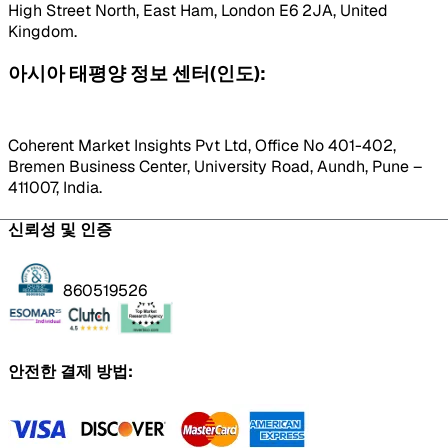
High Street North, East Ham, London E6 2JA, United
Kingdom.
아시아 태평양 정보 센터(인도):
Coherent Market Insights Pvt Ltd, Office No 401-402,
Bremen Business Center, University Road, Aundh, Pune –
411007, India.
신뢰성 및 인증
860519526
안전한 결제 방법: